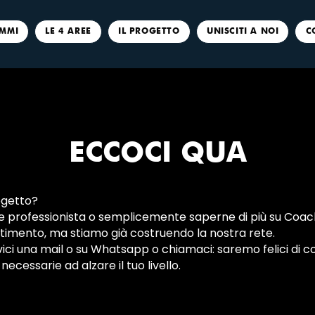
MMI
LE 4 AREE
IL PROGETTO
UNISCITI A NOI
C
ECCOCI QUA
ogetto?
e professionista o semplicemente saperne di più su Coac
estimento, ma stiamo già costruendo la nostra rete.
vici una mail o su Whatsapp o chiamaci: saremo felici di co
necessarie ad alzare il tuo livello.